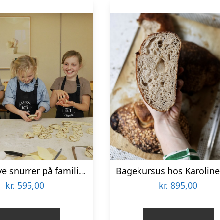
Lær at lave snurrer på familie-bagekursus hos Karoline Trier
Bagekursus hos Karoline 
kr.
595,00
kr.
895,00