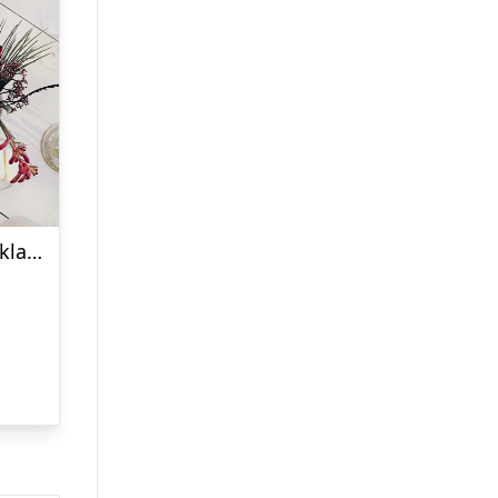
Bagekursus med danske klassikere hos CPH Cooking Class