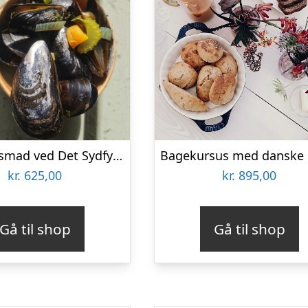
Vildmarksmad ved Det Sydfynske Øhav
kr.
625,00
kr.
895,00
Gå til shop
Gå til shop