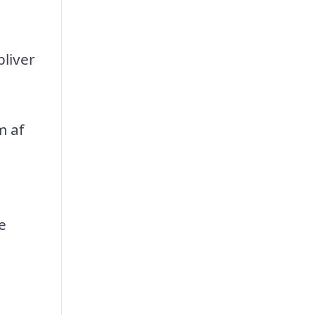
bliver
m af
e