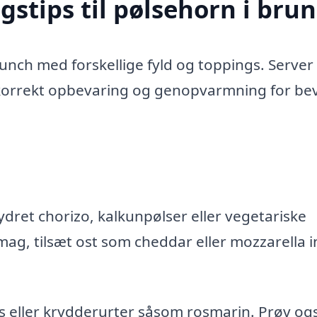
gstips til pølsehorn i bru
runch med forskellige fyld og toppings. Serve
korrekt opbevaring og genopvarmning for be
ydret chorizo, kalkunpølser eller vegetariske
smag, tilsæt ost som cheddar eller mozzarella 
s eller krydderurter såsom rosmarin. Prøv og