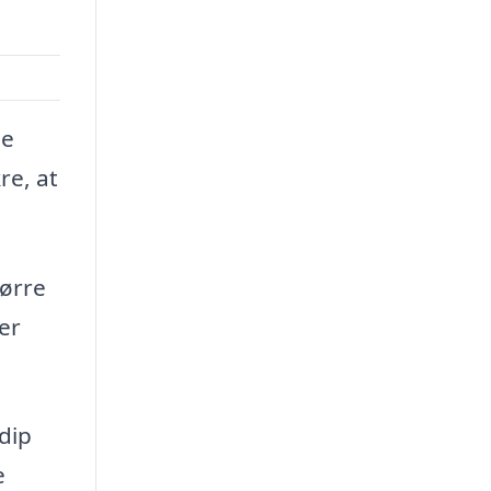
ge
re, at
tørre
er
dip
e