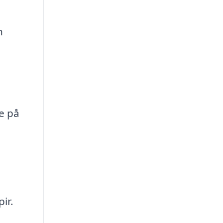
n
se på
ir.