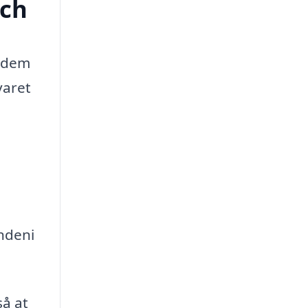
nch
r dem
varet
indeni
så at