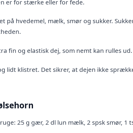
 er for stærke eller for fede.
ret på hvedemel, mælk, smør og sukker. Sukke
ltheden.
a fin og elastisk dej, som nemt kan rulles ud.
 lidt klistret. Det sikrer, at dejen ikke sprækk
ølsehorn
bruge: 25 g gær, 2 dl lun mælk, 2 spsk smør, 1 t