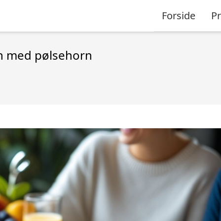
Forside
P
ch med pølsehorn