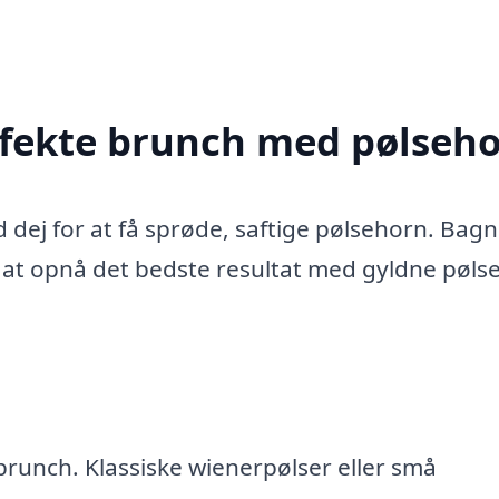
rfekte brunch med pølseh
d dej for at få sprøde, saftige pølsehorn. Bag
r at opnå det bedste resultat med gyldne pøls
 brunch. Klassiske wienerpølser eller små