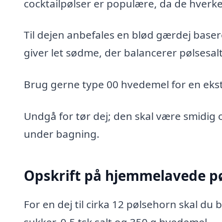
cocktailpølser er populære, da de hverken
Til dejen anbefales en blød gærdej base
giver let sødme, der balancerer pølsesa
Brug gerne type 00 hvedemel for en ekstr
Undgå for tør dej; den skal være smidig og
under bagning.
Opskrift på hjemmelavede p
For en dej til cirka 12 pølsehorn skal du 
sukker, 0,5 tsk salt og 350 g hvedemel.