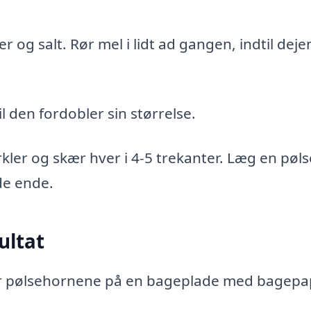
 og salt. Rør mel i lidt ad gangen, indtil deje
l den fordobler sin størrelse.
cirkler og skær hver i 4-5 trekanter. Læg en pøl
de ende.
ultat
cer pølsehornene på en bageplade med bagepap